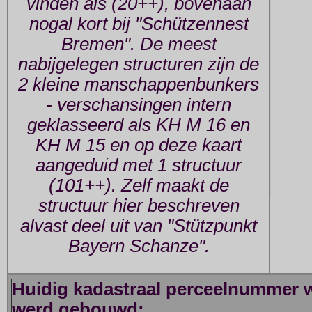
vinden als (20++), bovenaan
nogal kort bij "Schützennest
Bremen". De meest
nabijgelegen structuren zijn de
2 kleine manschappenbunkers
- verschansingen intern
geklasseerd als KH M 16 en
KH M 15 en op deze kaart
aangeduid met 1 structuur
(101++). Zelf maakt de
structuur hier beschreven
alvast deel uit van "Stützpunkt
Bayern Schanze".
Huidig kadastraal perceelnummer w
werd gebouwd: