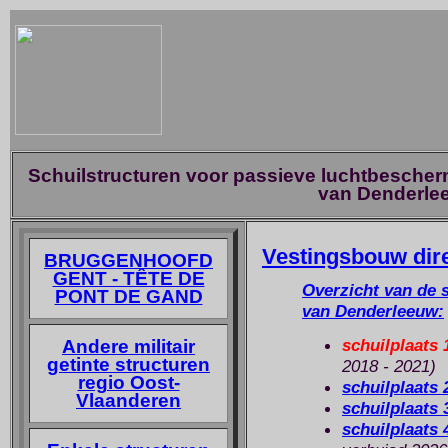
Schuilstructuren voor passieve luchtbescherm
van Denderle
Vestingsbouw dir
BRUGGENHOOFD
GENT - TÊTE DE
Overzicht van de s
PONT DE GAND
van Denderleeuw:
schuilplaats 
Andere militair
getinte structuren
2018 - 2021)
regio Oost-
schuilplaats 
Vlaanderen
schuilplaats 
schuilplaats 