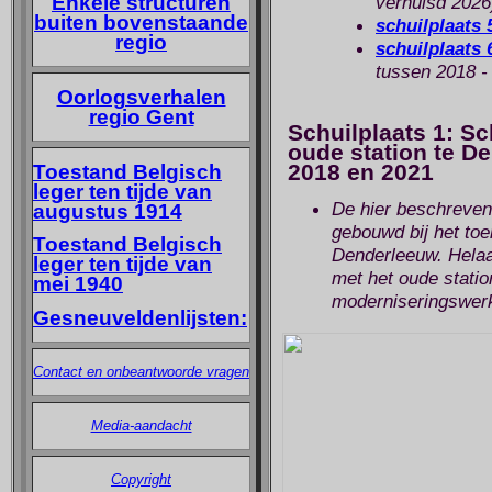
Enkele structuren
verhuisd 2026
buiten bovenstaande
schuilplaats 
regio
schuilplaats 
tussen 2018 -
Oorlogsverhalen
regio Gent
Schuilplaats 1: Sc
oude station te D
2018 en 2021
Toestand Belgisch
leger ten tijde van
De hier beschreven 
augustus 1914
gebouwd bij het to
Toestand Belgisch
Denderleeuw. Hela
leger ten tijde van
met het oude stati
mei 1940
moderniseringswerk
Gesneuveldenlijsten:
Contact en onbeantwoorde vragen
Media-aandacht
Copyright