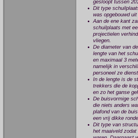
gesloopt tussen 20
Dit type schuilplaa
was opgebouwd uit 
Aan de ene kant za
schuilplaats met e
projectielen verhind
vliegen.
De diameter van de
lengte van het schu
en maximaal 3 mete
namelijk in verschi
personeel ze dienst
In de lengte is de 
trekkers die de ko
en zo het ganse ge
De buisvormige sch
die niets anders w
plafond van de bui
een vrij dikke rond
Dit type van struct
het maaiveld zodat 
waren. Daarnaast w