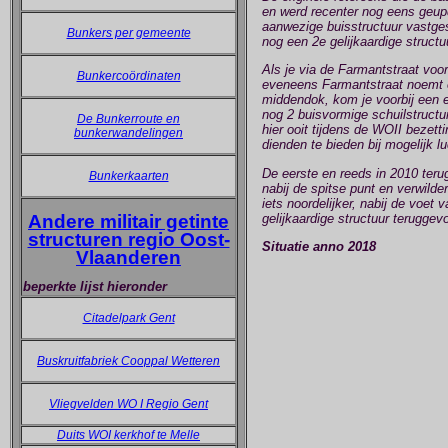
en werd recenter nog eens geupd
aanwezige buisstructuur vastges
Bunkers per gemeente
nog een 2e gelijkaardige structuu
Als je via de Farmantstraat voor
Bunkercoördinaten
eveneens Farmantstraat noemt en
middendok, kom je voorbij een en
nog 2 buisvormige schuilstructu
De Bunkerroute en
hier ooit tijdens de WOII bezett
bunkerwandelingen
dienden te bieden bij mogelijk l
De eerste en reeds in 2010 terug
Bunkerkaarten
nabij de spitse punt en verwild
iets noordelijker, nabij de voe
Andere militair getinte
gelijkaardige structuur terugge
structuren regio Oost-
Situatie anno 2018
Vlaanderen
beperkte lijst hieronder
Citadelpark Gent
Buskruitfabriek Cooppal Wetteren
Vliegvelden WO I Regio Gent
Duits WOI kerkhof te Melle