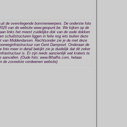
en uit de overvliegende bommenwerpers. De onderste foto
 2025 van de website www.geopunt.be. We kijken op de
an links het meest zuidelijke dok van de oude dokken
n schuilstructuren liggen in feite nog iets buiten deze
nt van Middendarsen. Rechtsonder zie je de met deze
poorweginfrastructuur van Gent Dampoort. Onderaan de
oto meer in detail bekijkt zie je duidelijk dat dit zeker
frastructuur is. Er zijn reeds aanzienlijk wat kraters te
 aanvallen. (Oude foto: www.8thafhs.com, helaas
n de zoveelste verdwenen website)