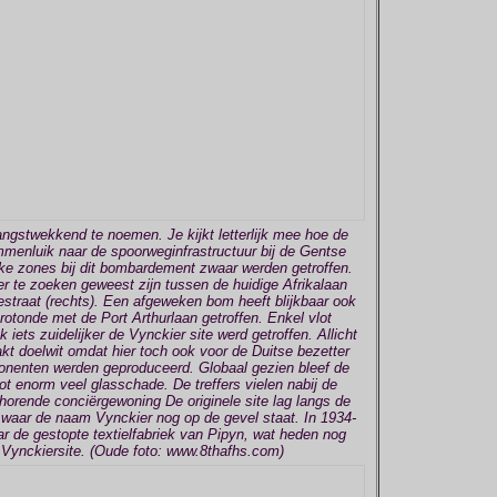
angstwekkend te noemen. Je kijkt letterlijk mee hoe de
menluik naar de spoorweginfrastructuur bij de Gentse
elke zones bij dit bombardement zwaar werden getroffen.
 te zoeken geweest zijn tussen de huidige Afrikalaan
iestraat (rechts). Een afgeweken bom heeft blijkbaar ook
rotonde met de Port Arthurlaan getroffen. Enkel vlot
 iets zuidelijker de Vynckier site werd getroffen. Allicht
kt doelwit omdat hier toch ook voor de Duitse bezetter
onenten werden geproduceerd. Globaal gezien bleef de
ot enorm veel glasschade. De treffers vielen nabij de
jhorende conciërgewoning De originele site lag langs de
waar de naam Vynckier nog op de gevel staat. In 1934-
r de gestopte textielfabriek van Pipyn, wat heden nog
 Vynckiersite. (Oude foto: www.8thafhs.com)