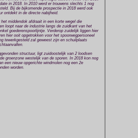
ate in 2018. In 2010 werd er trouwens slechts 1 nog
teld. Bij de bijkomende prospectie in 2018 werd ook
r ontdekt in de directe nabijheid.
 het middendok afdraait in een korte wegel die
 loopt naar de industrie langs de zuidkant van het
kel goederenspoorlijntje. Verderop zuidelijk liggen hier
ren hier ooit opgetrokken voor het spoorwegpersoneel
ing tewerkgesteld zal geweest zijn en schuilplaats
uchtaanvallen.
gevonden structuur, ligt zuidoostelijk van 2 loodsen
erde groenzone westelijk van de sporen. In 2018 kon nog
t van een nieuw opgerichte windmolen nog een 2e
vonden worden.