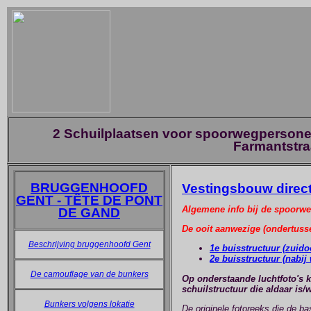
2 Schuilplaatsen voor spoorwegpersoneel
Farmantstra
BRUGGENHOOFD
Vestingsbouw direc
GENT - TÊTE DE PONT
Algemene info bij de spoorweg
DE GAND
De ooit aanwezige (ondertuss
Beschrijving bruggenhoofd Gent
1e buisstructuur (zuido
2e buisstructuur (nabij
De camouflage van de bunkers
Op onderstaande luchtfoto's k
schuilstructuur die aldaar is/
Bunkers volgens lokatie
De originele fotoreeks die de b