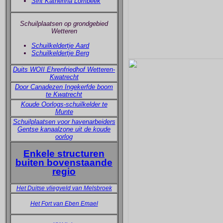
Sint Katherina Lombeek
Schuilplaatsen op grondgebied
Wetteren
Schuilkeldertje Aard
Schuilkeldertje Berg
Duits WOII Ehrenfriedhof Wetteren-
Kwatrecht
Door Canadezen Ingekerfde boom
te Kwatrecht
Koude Oorlogs-schuilkelder te
Munte
Schuilplaatsen voor havenarbeiders
Gentse kanaalzone uit de koude
oorlog
Enkele structuren
buiten bovenstaande
regio
Het Duitse vliegveld van Melsbroek
Het Fort van Eben Emael