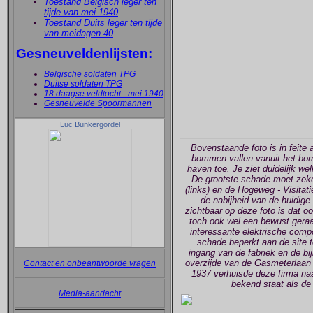
Toestand Belgisch leger ten
tijde van mei 1940
Toestand Duits leger ten tijde
van meidagen 40
Gesneuveldenlijsten:
Belgische soldaten TPG
Duitse soldaten TPG
18 daagse veldtocht - mei 1940
Gesneuvelde Spoormannen
Luc Bunkergordel
Bovenstaande foto is in feite 
bommen vallen vanuit het bom
haven toe. Je ziet duidelijk w
De grootste schade moet zeker
(links) en de Hogeweg - Visitat
de nabijheid van de huidige 
zichtbaar op deze foto is dat ook
toch ook wel een bewust geraa
interessante elektrische comp
schade beperkt aan de site t
ingang van de fabriek en de bi
overzijde van de Gasmeterlaan 
Contact en onbeantwoorde vragen
1937 verhuisde deze firma naa
bekend staat als de
Media-aandacht