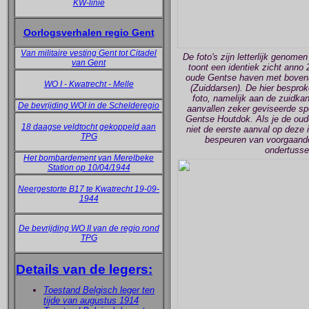
KW-linie
Oorlogsverhalen regio Gent
Van militaire vesting Gent tot Citadel
De foto's zijn letterlijk genom
van Gent
toont een identiek zicht anno
oude Gentse haven met bovena
WO I - Kwatrecht - Melle
(Zuiddarsen). De hier besproke
foto, namelijk aan de zuidka
De bevrijding WOI in de Schelderegio
aanvallen zeker geviseerde s
Gentse Houtdok. Als je de oude f
18 daagse veldtocht gekoppeld aan
niet de eerste aanval op deze in
TPG
bespeuren van voorgaande
ondertusse
Het bombardement van Merelbeke
Station op 10/04/1944
Neergestorte B17 te Kwatrecht 19-09-
1944
De bevrijding WO II van de regio rond
TPG
Details van de legers:
Toestand Belgisch leger ten
tijde van augustus 1914