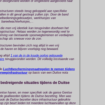
der doorgevoerd worden of omgekeerd aangevoerd naar
 structuren steeds terug gekoppeld aan specifieke
len in dit geval gesloopt zullen zijn. Door de band
selbedieningsgebouwtjes, werkhuisjes van
 bareelwachterhuisjes,...
 die men vrij identiek kan terugvinden doorheen het
wegstructuur. Helaas worden ze tegenwoordig veel te
ruiming van bestaande spoorwegterreinen en verdwijnen
andschap als sneeuw voor de zon.
ructuren bevinden zich nog altijd in een vrij
de haven en blijven voorlopig nog bewaard.
g altijd
1 van de in de koude oorlog gebouwde
ers
teruggevonden worden. Dit volledig losstaande van
 de
Luchtbeschermingsmaatregelen te nemen tijdens
orweginfrastructuur
op basis van een Duitse nota
edreigende situaties tijdens de Duitse
entse haven, en meer specifiek ook de ganse Gentse
 de geallieerden tijdens de Duitse bezetting. Men was
ook de Duitse bezetter deze infrastructuur gebruikte
op zijn beurt leiden tot meerdere luchtaanvallen op deze