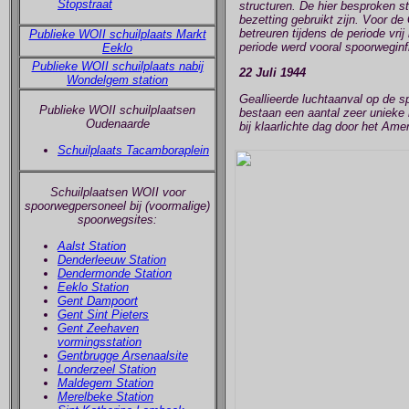
Stopstraat
structuren. De hier besproken st
bezetting gebruikt zijn. Voor d
betreuren tijdens de periode vri
Publieke WOII schuilplaats Markt
periode werd vooral spoorweginf
Eeklo
Publieke WOII schuilplaats nabij
22 Juli 1944
Wondelgem station
Geallieerde luchtaanval op de s
Publieke WOII schuilplaatsen
bestaan een aantal zeer unieke 
Oudenaarde
bij klaarlichte dag door het Am
Schuilplaats Tacamboraplein
Schuilplaatsen WOII voor
spoorwegpersoneel bij (voormalige)
spoorwegsites:
Aalst Station
Denderleeuw Station
Dendermonde Station
Eeklo Station
Gent Dampoort
Gent Sint Pieters
Gent Zeehaven
vormingsstation
Gentbrugge Arsenaalsite
Londerzeel Station
Maldegem Station
Merelbeke Station