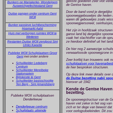
geloste goederen zeer vlot ver
Bunkers op Mariakerke- Wondelgem
de Gentse haven.
Ausweichgefechtsstand Gent
Door de band vond je dergelijke
Duitse gangen onder centrum Gent
spoorweggebouwtjes die heden al
WOII
waren dit gebouwtjes zoals wis
spoorwegpersoneel, seinhuisjes,
Bunker passieve luchtbescherming
Hopmarkt Aalst
Het zijn in hoofdzaak structuren
Huis met verborgen ruimtes WOII te
ganse land bij dergelijke spoor
Wetteren
vaak het slachtoffer van de op
ze hierdoor definitief uit het l
Restanten Duitse WOII zendpost Sint
Ulriks Kapelle
De hier nog 2 aanwezige schuilst
verwaarloosde spoorwegzone in 
Publieke WOII Schuilplaatsen Groot
Gent
met onder andere
Zeer kortbij kan trouwens ook no
Schuilkelder Ledeberg
schuilplaatsen voor havenarbeid
Centrum
de hier besproken structuren.
Schuilkelder Merelbeke
Stationsplein
Op deze link meer details over
Bijlokesite te Gent
de Duitse bezetting nabij spo
Schuilkelder basisschooltje
hierover uit 1942.
Ten Berg - Sint Amandsberg
Kende de Gentse Haven b
bezetting.
Publieke WOII schuilplaatsen
Denderleeuw
De spoorwegstructuur van de G
haven viel zeker in het oog van
Denderleeuw centrum
zich er ter dege van bewust dat 
Schuilplaats uiteinde
voor oorlogsdoeleinden. Dit zou 