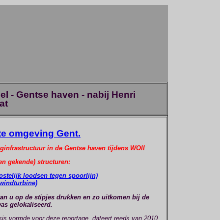
 - Gentse haven - nabij Henri
at
te omgeving Gent.
infrastructuur in de Gentse haven tijdens WOII
en gekende) structuren:
ostelijk loodsen tegen spoorlijn)
 windturbine)
an u op de stipjes drukken en zo uitkomen bij de
was gelokaliseerd.
asis vormde voor deze reportage, dateert reeds van 2010