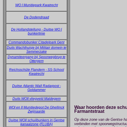
WO I Munitiepark Kwatrecht
De Dodendraad
De Hollandstellung - Duitse WO I
bunkerlinie
Commandobunker Citadelpark Gent
Duits Wachthuisje bij Militair domein te
Semmerzake
Dynamiteergang bij Spoorwegbrug te
Ottergem
Reichsschüle Flandern - SS-School
Kwatrecht
Duitse Atlantic Wall Radarpost -
Goldammer
Duits WOII vliegveld Maldegem
Waar hoorden deze schui
WOI en II Munitiedepot De Ghellinck
Farmantstraat
Zwijnaarde
Op deze zone van de Gentse hav
Duitse WOII schuilbunkers in Gentse
verbinden met spoorwegstructuu
kanaalzone (FLUBA)