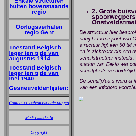
Enkele structuren
buiten bovenstaande
2. Grote buisv
regio
spoorwegperso
Oostveldstraa
Oorlogsverhalen
regio Gent
De structuur hier bespro
nabij het kruispunt van 
structuur ligt een 50 ta
Toestand Belgisch
en is zichtbaar als een 
leger ten tijde van
schuilstructuur insteekt.
augustus 1914
station van Eeklo wat oo
Toestand Belgisch
schuilplaats verduidelijkt
leger ten tijde van
mei 1940
De schuilplaats werd al i
van een infobord voorzie
Gesneuveldenlijsten:
Contact en onbeantwoorde vragen
Media-aandacht
Copyright