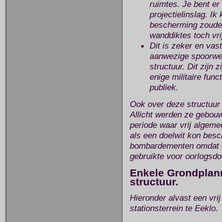
ruimtes. Je bent er 
projectielinslag. Ik
bescherming zouden 
wanddiktes toch vrij
Dit is zeker en vas
aanwezige spoorweg
structuur. Dit zijn
enige militaire func
publiek.
Ook over deze structuur i
Allicht werden ze gebouw
periode waar vrij algeme
als een doelwit kon bes
bombardementen omdat de
gebruikte voor oorlogsdo
Enkele Grondplann
structuur.
Hieronder alvast een vrij
stationsterrein te Eeklo.