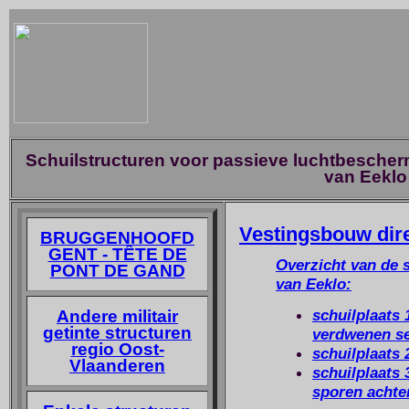
Schuilstructuren voor passieve luchtbescherm
van Eeklo
Vestingsbouw dir
BRUGGENHOOFD
GENT - TÊTE DE
Overzicht van de s
PONT DE GAND
van Eeklo:
schuilplaats 
Andere militair
getinte structuren
verdwenen sei
regio Oost-
schuilplaats 
Vlaanderen
schuilplaats 
sporen achter