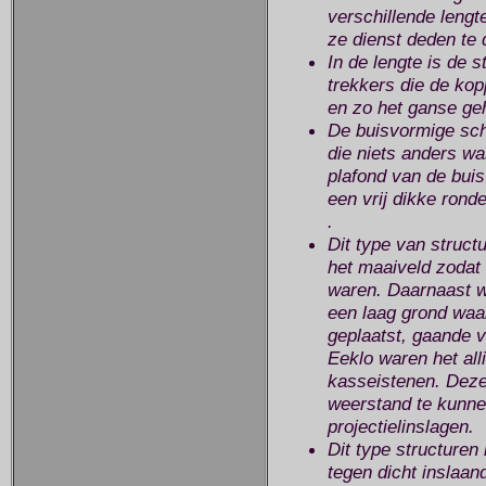
verschillende lengt
ze dienst deden te 
In de lengte is de 
trekkers die de ko
en zo het ganse ge
De buisvormige sch
die niets anders w
plafond van de bui
een vrij dikke rond
.
Dit type van struct
het maaiveld zodat 
waren. Daarnaast w
een laag grond wa
geplaatst, gaande v
Eeklo waren het all
kasseistenen. Deze
weerstand te kunne
projectielinslagen.
Dit type structure
tegen dicht inslaan