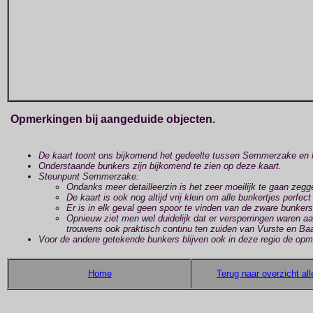
Opmerkingen bij aangeduide objecten.
De kaart toont ons bijkomend het gedeelte tussen Semmerzake en 
Onderstaande bunkers zijn bijkomend te zien op deze kaart.
Steunpunt Semmerzake:
Ondanks meer detailleerzin is het zeer moeilijk te gaan zegg
De kaart is ook nog altijd vrij klein om alle bunkertjes perfec
Er is in elk geval geen spoor te vinden van de zware bunker
Opnieuw ziet men wel duidelijk dat er versperringen waren a
trouwens ook praktisch continu ten zuiden van Vurste en Baa
Voor de andere getekende bunkers blijven ook in deze regio de opme
Home
Terug naar overzicht all