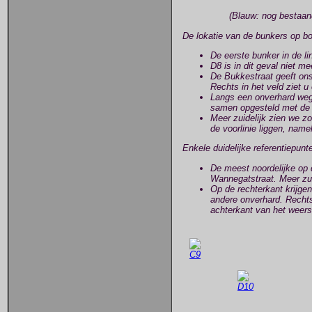
(Blauw: nog bestaan
De lokatie van de bunkers op b
De eerste bunker in de l
D8 is in dit geval niet me
De Bukkestraat geeft ons
Rechts in het veld ziet 
Langs een onverhard wegel
samen opgesteld met de b
Meer zuidelijk zien we z
de voorlinie liggen, name
Enkele duidelijke referentiepun
De meest noordelijke op
Wannegatstraat. Meer zui
Op de rechterkant krijgen
andere onverhard. Rechts 
achterkant van het weer