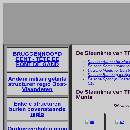
De Steunlinie van T
BRUGGENHOOFD
GENT - TÊTE DE
De zone Astene tot Eke (
PONT DE GAND
De zone Semmerzake tot 
De zone Munte tot Betsb
De zone Betsberg tot Spo
Andere militair getinte
De zone Spoorlijn Oosten
structuren regio Oost-
C18
Vlaanderen
De Steunlinie van T
Munte
Enkele structuren
Klik op de 
buiten bovenstaande
regio
Oorlogsverhalen regio