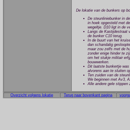
De lokatie van de bunkers op b
De steunliniebunker in 
in hoek opgesteld met de
wegeltje. D10 ligt in de 
Langs de Kastijdestraat 
de bunker C10 terug.
In de buurt van het krui
dan schandalig gesloopt
maar zou zelfs met de hu
zonder enige hinder te zi
om het stukje militair er
bouwwerken.
Dit laatste bunkertje was
alvorens aan te sluiten 
Ten zuiden van de steunli
We beginnen met Av3, A
Alle andere gele stippen
Overzicht volgens lokatie
Terug naar bovenkant pagina
voorga