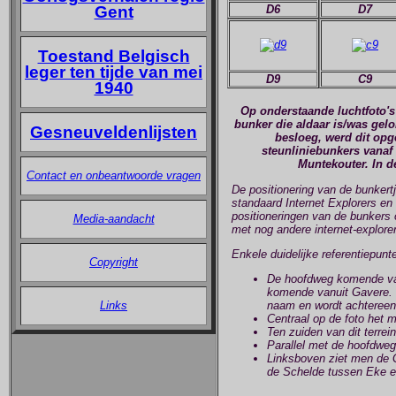
Gent
D6
D7
Toestand Belgisch
leger ten tijde van mei
D9
C9
1940
Op onderstaande luchtfoto's
bunker die aldaar is/was gelo
Gesneuveldenlijsten
besloeg, werd dit opge
steunliniebunkers vanaf
Muntekouter. In d
Contact en onbeantwoorde vragen
De positionering van de bunkertj
standaard Internet Explorers en 
positioneringen van de bunkers 
Media-aandacht
met nog andere internet-explore
Enkele duidelijke referentiepun
Copyright
De hoofdweg komende van 
komende vanuit Gavere. D
naam en wordt achtereenv
Links
Centraal op de foto het 
Ten zuiden van dit terrei
Parallel met de hoofdweg
Linksboven ziet men de G
de Schelde tussen Eke 