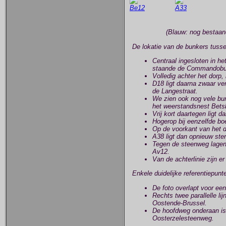
(Blauw: nog bestaan
De lokatie van de bunkers tusse
Centraal ingesloten in he
staande de Commandobu
Volledig achter het dorp,
D18 ligt daarna zwaar ve
de Langestraat.
We zien ook nog vele bun
het weerstandsnest Betsbe
Vrij kort daartegen ligt d
Hogerop bij eenzelfde bo
Op de voorkant van het d
A38 ligt dan opnieuw ste
Tegen de steenweg lagen
Av12.
Van de achterlinie zijn e
Enkele duidelijke referentiepun
De foto overlapt voor een
Rechts twee parallelle lij
Oostende-Brussel.
De hoofdweg onderaan is
Oosterzelesteenweg.