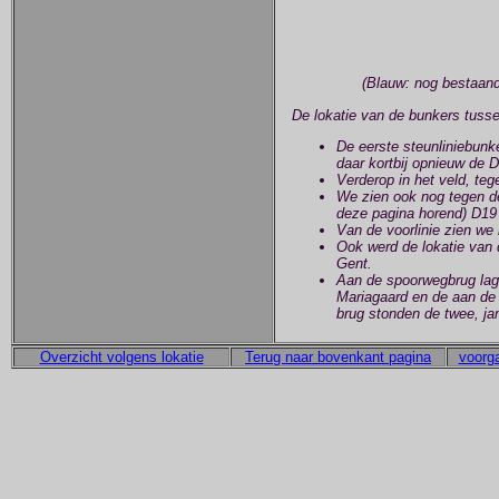
(Blauw: nog bestaand
De lokatie van de bunkers tusse
De eerste steunliniebunke
daar kortbij opnieuw de 
Verderop in het veld, teg
We zien ook nog tegen de 
deze pagina horend) D19 
Van de voorlinie zien we
Ook werd de lokatie van 
Gent.
Aan de spoorwegbrug lage
Mariagaard en de aan de
brug stonden de twee, j
Overzicht volgens lokatie
Terug naar bovenkant pagina
voorga