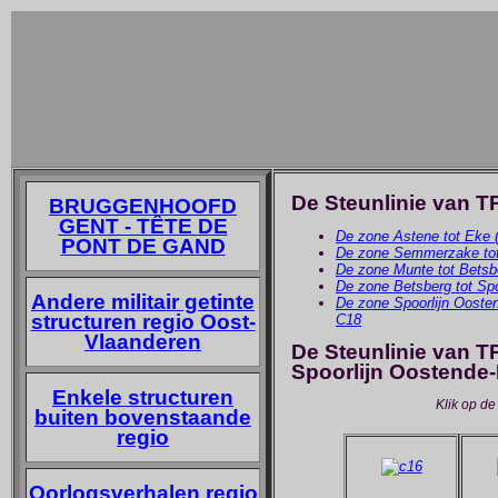
De Steunlinie van T
BRUGGENHOOFD
GENT - TÊTE DE
De zone Astene tot Eke (
PONT DE GAND
De zone Semmerzake tot 
De zone Munte tot Betsb
De zone Betsberg tot Spo
Andere militair getinte
De zone Spoorlijn Oosten
structuren regio Oost-
C18
Vlaanderen
De Steunlinie van T
Spoorlijn Oostende
Enkele structuren
Klik op de 
buiten bovenstaande
regio
Oorlogsverhalen regio