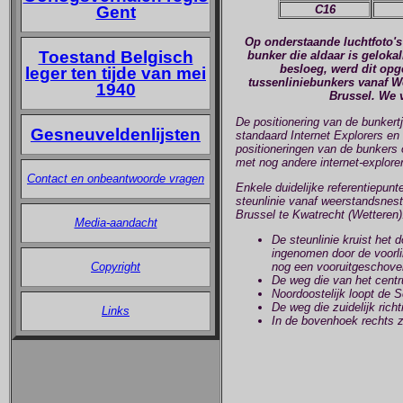
Gent
C16
Op onderstaande luchtfoto's
Toestand Belgisch
bunker die aldaar is geloka
besloeg, werd dit opge
leger ten tijde van mei
tussenliniebunkers vanaf W
1940
Brussel. We v
De positionering van de bunkertj
Gesneuveldenlijsten
standaard Internet Explorers en 
positioneringen van de bunkers 
met nog andere internet-explore
Contact en onbeantwoorde vragen
Enkele duidelijke referentiepunt
steunlinie vanaf weerstandsnest
Brussel te Kwatrecht (Wetteren)
Media-aandacht
De steunlinie kruist het 
ingenomen door de voorli
nog een vooruitgeschoven
Copyright
De
weg die van het centr
Noordoostelijk loopt de S
De weg die zuidelijk rich
Links
In de bovenhoek rechts z