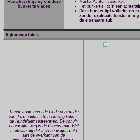
Routebeschrijving om deze
Munte, Achterliniebunker.
bunker te vinden
Het bunkertje ligt in een achtert
Deze bunker ligt volledig op p
zonder expliciete toestemming 
de eigenaars aub.
Bijhorende foto's
Terreinstudie horende bij de voorstudie
van deze bunker. De hoofdweg links is
de Hundelgemsesteenweg. De schuin
noordelijke weg is de Groenstraat. Wel
merkwaardig dat men de wegel Stokt
aan de overkant van de
Hundelgemsesteenweg volledig is