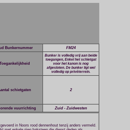
ud Bunkernummer
FM24
Bunker is volledig vrij aan beide
toegangen, Enkel het schietgat
Toegankelijkheid
voor het kanon is nog
afgesloten. De bunker ligt wel
volledig op privéterrein.
antal schietgaten
2
horende vuurrichting
Zuid - Zuidwesten
tgevoerd in Noors rood dennenhout tenzij anders vermeld.
t met enkele rijen baksteen die dienst deden als