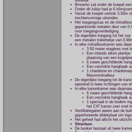
duidelijk.
Binnenin zat onder de koepel een 
Onder dit luikje had je 6 klimijze
Vanuit de koepel vertrok 3.50m s
trechtervormige uiteindes.
Het toegangssas en de mitraille
gepantserde metalen deur van 0.8
voor toegangsverdediging.
De eigenlijke toegang tot het sas
een metalen traliehekje van 0.9
In elke mitrailleurkamer was daa
3.50 meter etagères met le
Een inlands eiken plankje
plaatsing van een kogelpe
6 zware geschilderde han
Een verzinkte hanghaak aan
1 chardome en chardomepla
Maximmitrailleur
De eigenlijke toegang tot de kan
openend in twee richtingen van e
In elke kanonkamer was daarnaas
6 zware geschilderde han
Een verzinkte hanghaak aan
1 speciaal in de bodem in
het C47 kanon zeer snel t
Ventillatiegaten waren aan de bu
geperforeerde afdekplaat om ingo
Het geheel had allicht het uitzich
Structuur.
De bunker bestaat uit twee kamers