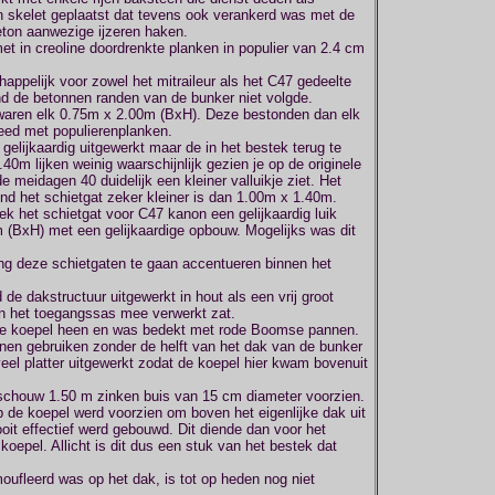
n skelet geplaatst dat tevens ook verankerd was met de
eton aanwezige ijzeren haken.
et in creoline doordrenkte planken in populier van 2.4 cm
pelijk voor zowel het mitraileur als het C47 gedeelte
d de betonnen randen van de bunker niet volgde.
waren elk 0.75m x 2.00m (BxH). Deze bestonden dan elk
leed met populierenplanken.
 gelijkaardig uitgewerkt maar de in het bestek terug te
0m lijken weinig waarschijnlijk gezien je op de originele
e meidagen 40 duidelijk een kleiner valluikje ziet. Het
nd het schietgat zeker kleiner is dan 1.00m x 1.40m.
ek het schietgat voor C47 kanon een gelijkaardig luik
(BxH) met een gelijkaardige opbouw. Mogelijks was dit
ng deze schietgaten te gaan accentueren binnen het
de dakstructuur uitgewerkt in hout als een vrij groot
n het toegangssas mee verwerkt zat.
r de koepel heen en was bedekt met rode Boomse pannen.
nnen gebruiken zonder de helft van het dak van de bunker
eel platter uitgewerkt zodat de koepel hier kwam bovenuit
 schouw 1.50 m zinken buis van 15 cm diameter voorzien.
nop de koepel werd voorzien om boven het eigenlijke dak uit
oit effectief werd gebouwd. Dit diende dan voor het
koepel. Allicht is dit dus een stuk van het bestek dat
ufleerd was op het dak, is tot op heden nog niet