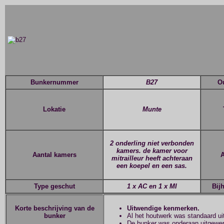
Bunkernummer
B27
O
Lokatie
Munte
2 onderling niet verbonden
kamers. de kamer voor
Aantal kamers
A
mitrailleur heeft achteraan
een koepel en een sas.
Type geschut
1 x AC en 1 x MI
Bij
Korte beschrijving van de
Uitwendige kenmerken.
bunker
Al het houtwerk was standaard ui
De bunker was onderaan uitgewerk