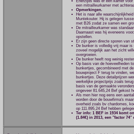
Enerzijds was er een kamer voor
een mitrailleurkamer met achtera
Opmerkingen.
Het is naar alle waarschijnlijkhe
Muntekouter. Hij is gelegen tusse
met B26 zodat ze samen een grot
De mitrailleurkamer was standaard
Daarnaast was hij eveneens voorz
opstellen.
Er zijn geen directe sporen van str
De bunker is volledig vrij maar 
zoveel mogelijk aan het zicht wil
overgroeien.
De bunker heeft nog weinig resten
Op basis van de hoeveelheden toe
bunkertjes, gecombineerd met de 
bouwproject F terug te vinden, w
bunkertjes. Deze detailprijzen we
werkelijke projectprijs zoals terug
basis van de gemaakte veronderst
ongeveer 81.645,24 Bef gekost h
Als men hier nog eens een aantal 
worden door de bouwfirma's maar 
overheid zoals bv chardomes, koep
op 111.895,24 Bef hebben gelege
Ter info: 1 BEF in 1934 komt 
(1.84€) in 2013, een "factor 74"