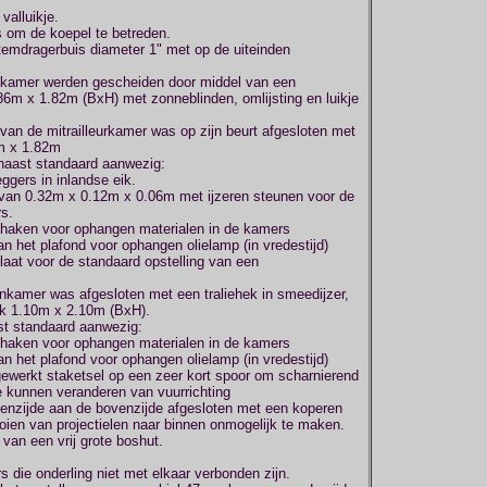
valluikje.
rs om de koepel te betreden.
temdragerbuis diameter 1" met op de uiteinden
urkamer werden gescheiden door middel van een
6m x 1.82m (BxH) met zonneblinden, omlijsting en luikje
 van de mitrailleurkamer was op zijn beurt afgesloten met
0m x 1.82m
rnaast standaard aanwezig:
ggers in inlandse eik.
 van 0.32m x 0.12m x 0.06m met ijzeren steunen voor de
rs.
ghaken voor ophangen materialen in de kamers
 het plafond voor ophangen olielamp (in vredestijd)
at voor de standaard opstelling van een
onkamer was afgesloten met een traliehek in smeedijzer,
lk 1.10m x 2.10m (BxH).
t standaard aanwezig:
ghaken voor ophangen materialen in de kamers
 het plafond voor ophangen olielamp (in vredestijd)
gewerkt staketsel op een zeer kort spoor om scharnierend
e kunnen veranderen van vuurrichting
itenzijde aan de bovenzijde afgesloten met een koperen
oien van projectielen naar binnen onmogelijk te maken.
t van een vrij grote boshut.
 die onderling niet met elkaar verbonden zijn.