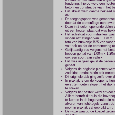
fundering. Hierop werd een houte
betonnen constructie via in het b
Het skelet werd daarna bekleed m
dik.
De toegangspoort was gemeenschap
doordat de camouflage achterwan
Deze in 2 delen openende delen 
uit een houten plaat dat was bek
Het schietgat voor mitrailleur was
vinden afmetingen van 1.00m x 1.4
foto van bunkertje B25 van voor d
valt ook op dat de cementering ro
Gelijkaardig zou volgens het best
hebben gehad van 1.00m x 1.20m 
ook een soort van valluik.
Het was in geen geval de bedoeli
geheel.
Volgens de originele plannen werd 
zadeldak omdat hierin ook metee
Dit originele dak ging zelfs ove
In praktijk is om de koepel te ku
eerst te moeten slopen, het dak v
te steken.
Volgens het bestek werd er voor
Allicht betreft dit buis die bove
te komen in de hoge versie die no
afvuren van lichtkogels vanuit de 
nooit in praktijk zal gebruikt zijn.
De wijze waarop de koepel gecamo