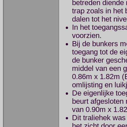
betreden diende 
trap zoals in he
dalen tot het niv
In het toegangss
voorzien.
Bij de bunkers m
toegang tot de e
de bunker gesche
middel van een 
0.86m x 1.82m (
omlijsting en lui
De eigenlijke toe
beurt afgesloten
van 0.90m x 1.8
Dit traliehek was
het zicht door ee