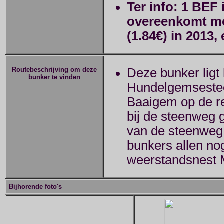
Ter info: 1 BEF
overeenkomt me
(1.84€) in 2013,
Routebeschrijving om deze
Deze bunker ligt
bunker te vinden
Hundelgemseste
Baaigem op de rec
bij de steenweg 
van de steenweg. 
bunkers allen no
weerstandsnest 
Bijhorende foto's