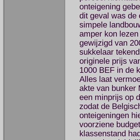
onteigening gebe
dit geval was de
simpele landbouwe
amper kon lezen o
gewijzigd van 2
sukkelaar tekend
originele prijs v
1000 BEF in de ka
Alles laat vermo
akte van bunker 
een minprijs op 
zodat de Belgisc
onteigeningen hi
voorziene budget
klassenstand had