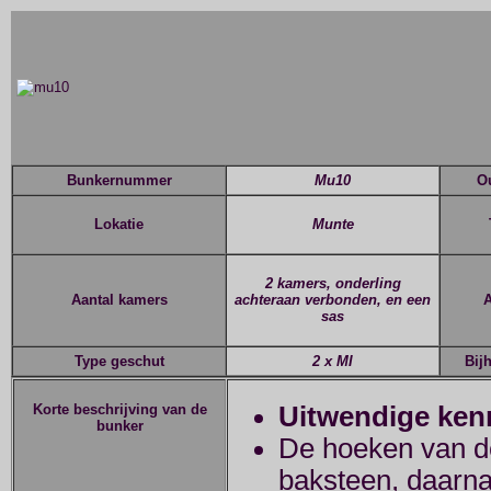
Bunkernummer
Mu10
O
Lokatie
Munte
2 kamers, onderling
Aantal kamers
A
achteraan verbonden, en een
sas
Type geschut
2 x MI
Bij
Korte beschrijving van de
Uitwendige ken
bunker
De hoeken van de
baksteen, daarna