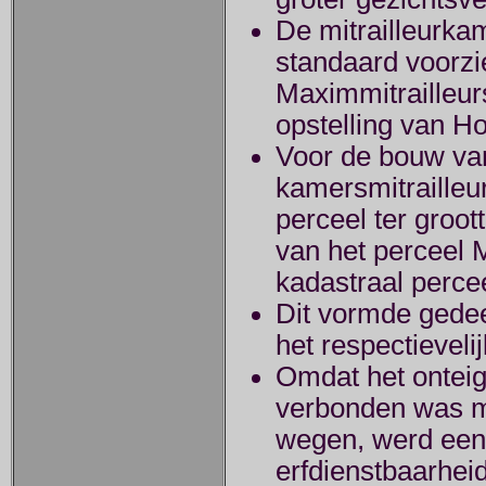
De mitrailleurka
standaard voorzi
Maximmitrailleur
opstelling van Ho
Voor de bouw va
kamersmitrailleu
perceel ter groot
van het perceel 
kadastraal perce
Dit vormde gedee
het respectievel
Omdat het onteig
verbonden was me
wegen, werd ee
erfdienstbaarheid