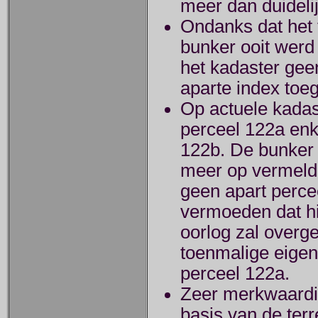
meer dan duideli
Ondanks dat het 
bunker ooit werd 
het kadaster ge
aparte index toe
Op actuele kadas
perceel 122a enk
122b. De bunker o
meer op vermeld 
geen apart perc
vermoeden dat hi
oorlog zal overg
toenmalige eigen
perceel 122a.
Zeer merkwaardig
basis van de terr