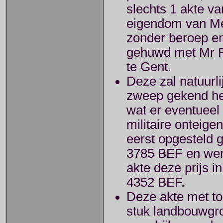
slechts 1 akte va
eigendom van Mev
zonder beroep en
gehuwd met Mr P
te Gent.
Deze zal natuurl
zweep gekend h
wat er eventueel t
militaire onteige
eerst opgesteld 
3785 BEF en werd
akte deze prijs i
4352 BEF.
Deze akte met to
stuk landbouwgro