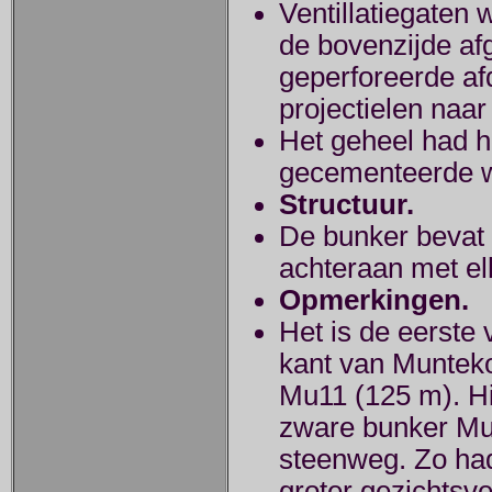
Ventillatiegaten 
de bovenzijde af
geperforeerde af
projectielen naa
Het geheel had he
gecementeerde 
Structuur.
De bunker bevat 
achteraan met el
Opmerkingen.
Het is de eerste 
kant van Munteko
Mu11 (125 m). Hi
zware bunker Mu
steenweg. Zo ha
groter gezichtsve