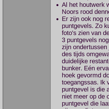
Al het houtwerk 
Noors rood denne
Er zijn ook nog r
puntgevels. Zo ku
foto's zien van 
3 puntgevels nog 
zijn ondertussen
des tijds omgewa
duidelijke restan
bunker. Eén ervan
hoek gevormd do
toegangssas. Ik 
puntgevel is die 
niet meer op de o
puntgevel die la